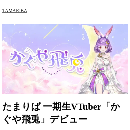
内
TAMARIBA
容
を
ス
キ
ッ
プ
たまりば 一期生VTuber「か
ぐや飛兎」デビュー