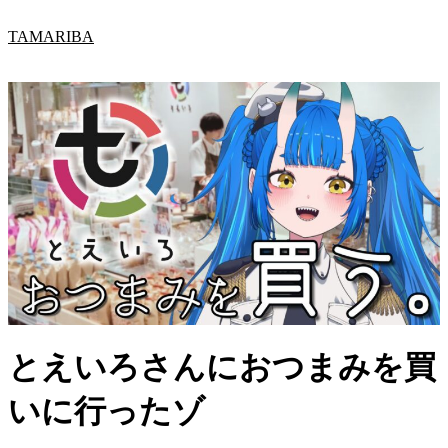
内
TAMARIBA
容
を
ス
キ
ッ
プ
とえいろさんにおつまみを買
いに行ったゾ