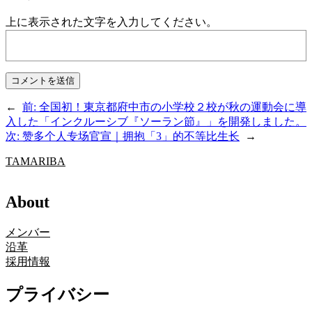
上に表示された文字を入力してください。
←
前:
全国初！東京都府中市の小学校２校が秋の運動会に導
入した「インクルーシブ『ソーラン節』」を開発しました。
次:
赞多个人专场官宣｜拥抱「3」的不等比生长
→
TAMARIBA
About
メンバー
沿革
採用情報
プライバシー