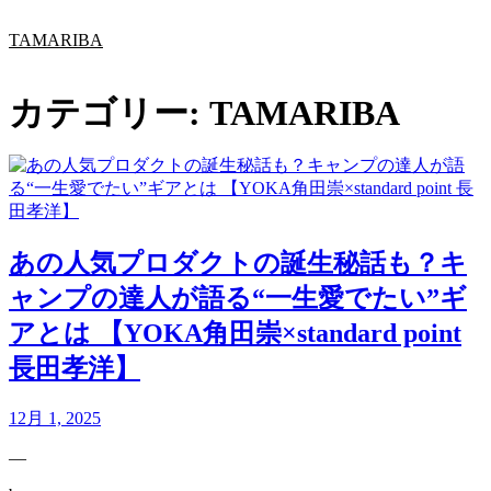
内
TAMARIBA
容
を
ス
カテゴリー:
TAMARIBA
キ
ッ
プ
あの人気プロダクトの誕生秘話も？キ
ャンプの達人が語る“一生愛でたい”ギ
アとは 【YOKA角田崇×standard point
長田孝洋】
12月 1, 2025
—