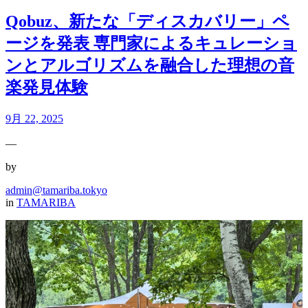
Qobuz、新たな「ディスカバリー」ペ
ージを発表 専門家によるキュレーショ
ンとアルゴリズムを融合した理想の音
楽発見体験
9月 22, 2025
—
by
admin@tamariba.tokyo
in
TAMARIBA