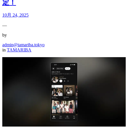
定！
10月 24, 2025
—
by
admin@tamariba.tokyo
in
TAMARIBA