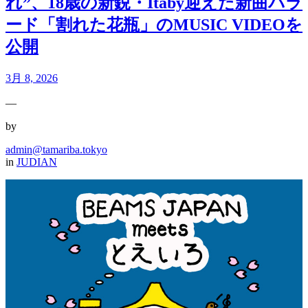
れ”、18歳の新鋭・Itaby迎えた新曲バラ
ード「割れた花瓶」のMUSIC VIDEOを
公開
3月 8, 2026
—
by
admin@tamariba.tokyo
in
JUDIAN