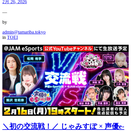
2月 26, 2026
—
by
admin@tamariba.tokyo
in
TOEI
＼初の交流戦！／ じゃみすぽ × 声優e-