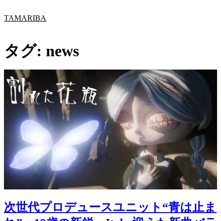
内
TAMARIBA
容
を
ス
タグ:
news
キ
ッ
プ
次世代プロデュースユニット“青は止ま