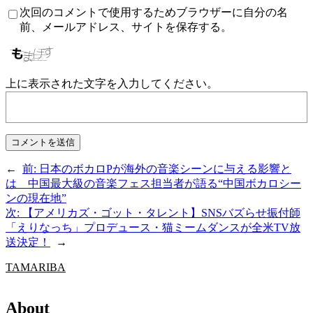
次回のコメントで使用するためブラウザーに自分の名
前、メールアドレス、サイトを保存する。
上に表示された文字を入力してください。
←
前:
日本のボカロPが海外の音楽シーンに与える影響と
は 中国最大級の音楽フェス担当者が語る“中国ボカロシー
ンの現在地”
次:
【アメリカズ・ゴット・タレント】SNSバズらせ振付師
「えりなっち」プロデュース・猫ミームダンスが全米TV放
送決定！
→
TAMARIBA
About