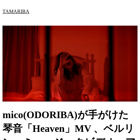
内
TAMARIBA
容
を
ス
キ
ッ
プ
mico(ODORIBA)が手がけた
琴音「Heaven」MV 、ベルリ