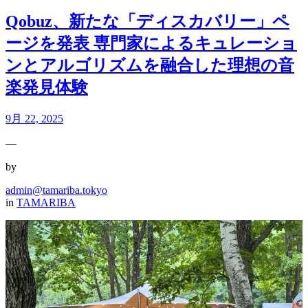
Qobuz、新たな「ディスカバリー」ペ
ージを発表 専門家によるキュレーショ
ンとアルゴリズムを融合した理想の音
楽発見体験
9月 22, 2025
—
by
admin@tamariba.tokyo
in
TAMARIBA