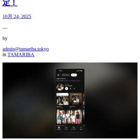
定！
10月 24, 2025
—
by
admin@tamariba.tokyo
in
TAMARIBA