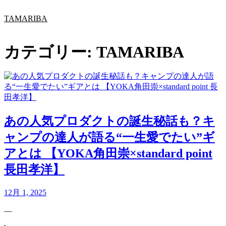
内
TAMARIBA
容
を
ス
カテゴリー:
TAMARIBA
キ
ッ
プ
あの人気プロダクトの誕生秘話も？キ
ャンプの達人が語る“一生愛でたい”ギ
アとは 【YOKA角田崇×standard point
長田孝洋】
12月 1, 2025
—