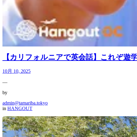
【カリフォルニアで英会話】これぞ遊学！サ
10月 10, 2025
—
by
admin@tamariba.tokyo
in
HANGOUT