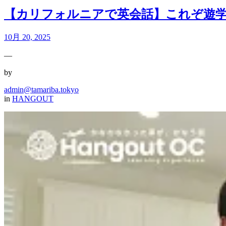
【カリフォルニアで英会話】これぞ遊学！サ
10月 20, 2025
—
by
admin@tamariba.tokyo
in
HANGOUT