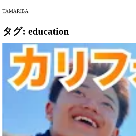
内
TAMARIBA
容
を
ス
タグ:
education
キ
ッ
プ