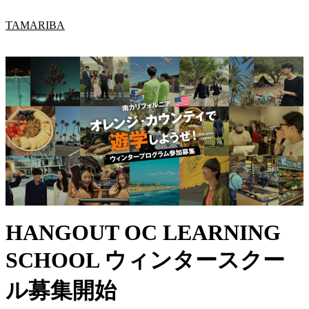
内
TAMARIBA
容
を
ス
キ
ッ
プ
HANGOUT OC LEARNING
SCHOOL ウィンタースクー
ル募集開始