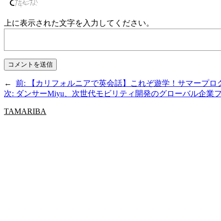
上に表示された文字を入力してください。
←
前:
【カリフォルニアで英会話】これぞ遊学！サマープログラム2
次:
ダンサーMiyu、次世代モビリティ開発のグローバル企業
TAMARIBA