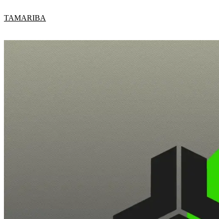
内
TAMARIBA
容
を
ス
キ
ッ
プ